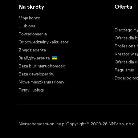
Na skróty
Oferta
Moje konto
Ulubione
Dlaczego m
Powiadomienia
Oferta dla 
Odpowiedzialny kalkulator
Profesjonal
Znajdź agenta
Kreator wizy
Знайдіть агента
Oferta dla 
Baza biur nieruchomości
Regulamin
Baza deweloperów
Dodaj ogłos
Nowe mieszkania i domy
Firmy i usługi
Nieruchomosci-online.pl
Copyright © 2009-26 NNV sp. z o.o.