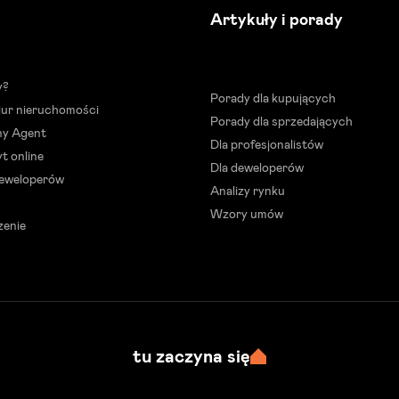
Artykuły i porady
y?
Porady dla kupujących
biur nieruchomości
Porady dla sprzedających
ny Agent
Dla profesjonalistów
t online
Dla deweloperów
deweloperów
Analizy rynku
Wzory umów
zenie
tu zaczyna się