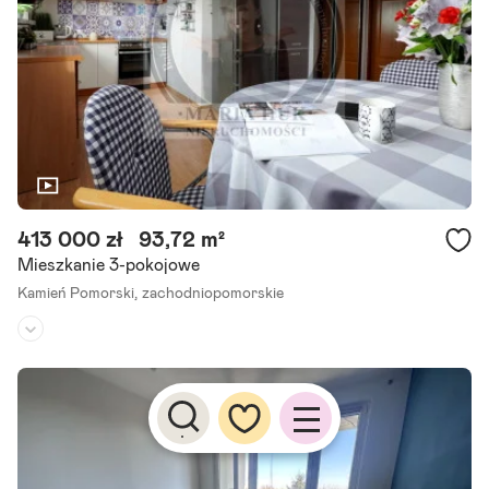
kiego tuż przy ratuszu. Jeśli zależy Ci na tym, żeby wszystko.
Szczegóły ogłoszenia
413 000 zł
93,72 m²
Mieszkanie 3-pokojowe
Kamień Pomorski,
zachodniopomorskie
Piętro:
4
/
4
Liczba pokoi:
3
Rok budowy:
1990
Duża przestrzeń, świetna cena i blisko morza trudno o lepszą okazj
ę! -lokal mieszkalny- tylko 4 000 zł/m najkorzystniejsza oferta w ok