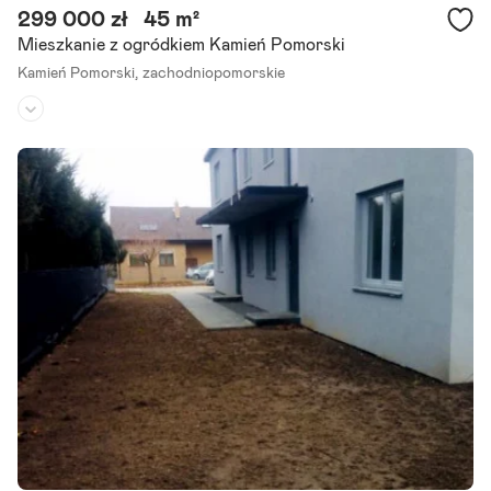
299 000 zł
45 m²
Mieszkanie z ogródkiem Kamień Pomorski
Kamień Pomorski,
zachodniopomorskie
Piętro:
parter
/
2
Liczba pokoi:
3
Rok budowy:
1920
Przedmiotem oferty jest 3 pokojowe mieszkanie położone na obrze
żach Kamienia Pomorskiego - 5 kilometrów jazdy. Oglądanie umawia
j telefonicznie pod numerem telefonu
klucze do nieruchomości.
Szczegóły ogłoszenia