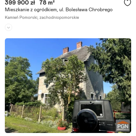
399 900 zł
78 m²
Mieszkanie z ogródkiem, ul. Bolesława Chrobrego
Kamień Pomorski,
zachodniopomorskie
Piętro:
3
/
3
Liczba pokoi:
4
Rok budowy:
1970
Oferujemy na sprzedaż 4-pokojowe mieszkanie o powierzchni użytk
owej 51,04 m2, znajdujące się w Kamieniu Pomorskim. Mieszkanie zl
okalizowane na 3 piętrze budynku, gotowe jest do zamieszkania lub.
Szczegóły ogłoszenia