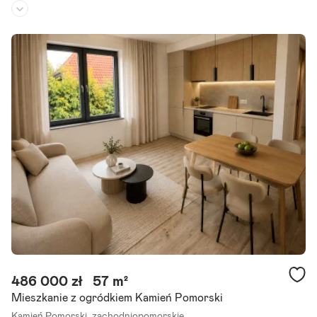
Piętro:
parter
/
2
Liczba pokoi:
4
Rok budowy:
1995
Przedstawiamy lokal do adaptacji o aktualnej powierzchni 97,79 m2
zlokalizowany w centrum miasta Kamień Pomorski. W otoczeniu nie
ruchomości mieści się Port Morski, przeróżne sklepy,.
Szczegóły ogłoszenia
486 000 zł
57 m²
Mieszkanie z ogródkiem Kamień Pomorski
Kamień Pomorski,
zachodniopomorskie