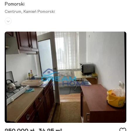
Pomorski
Centrum,
Kamień Pomorski
Piętro:
1
/
3
Liczba pokoi:
2
Rok budowy:
2015
Wyjątkowe Mieszkanie Inwestycyjne w Sercu Kamienia Pomorskieg
o! Nowoczesne, w pełni wyposażone mieszkanie o powierzchni 64,6
0 m2, położone w centrum Kamienia Pomorskiego.
Szczegóły ogłoszenia