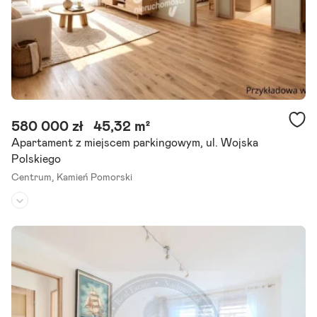
Szczegóły ogłoszenia
580 000 zł
45,32 m²
Apartament z miejscem parkingowym, ul. Wojska
Polskiego
Centrum,
Kamień Pomorski
Piętro:
1
/
4
Liczba pokoi:
2
Rok budowy:
2026
Wynagrodzenie pośrednika pokrywa sprzedający! Zapraszam do za
poznania się z ofertą nowoczesnych mieszkań w wyjątkowej lokaliz
acji w sercu uzdrowiskowego miasta Kamień Pomorski.