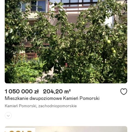
Rok budowy:
1982
Na sprzedaż przytulna kawalerka po kapitalnym remoncie Kamień P
omorski, tylko 7 km od morza! Marzysz o mieszkaniu blisko Bałtyk
u? Szukasz gotowego lokum bez konieczności dodatkowych inwes
tycji? To.
Szczegóły ogłoszenia
1 050 000 zł
204,20 m²
Mieszkanie dwupoziomowe Kamień Pomorski
Kamień Pomorski,
zachodniopomorskie
Piętro:
1
/
2
Liczba pokoi:
5