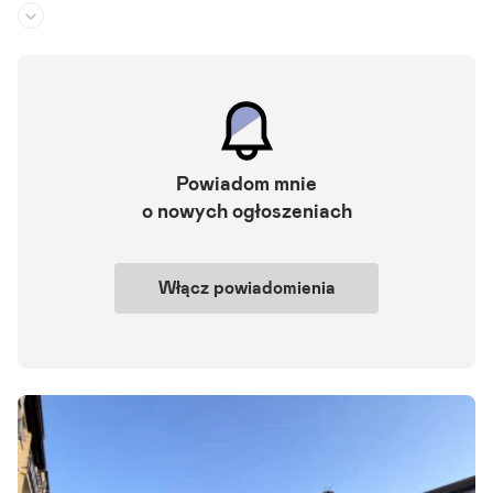
Piętro:
1
/
4
Liczba pokoi:
4
Rok budowy:
1980
Przedmiotem sprzedaży jest mieszkanie 4 pokojowe z balkonem, poł
ożone w Kamieniu Pomorskim przy ulicy Mariańskiej. Mieszkanie
Powiadom mnie
o pow. użytkowej 67,89 m kw. zlokalizowane na.
o nowych ogłoszeniach
Szczegóły ogłoszenia
Włącz powiadomienia