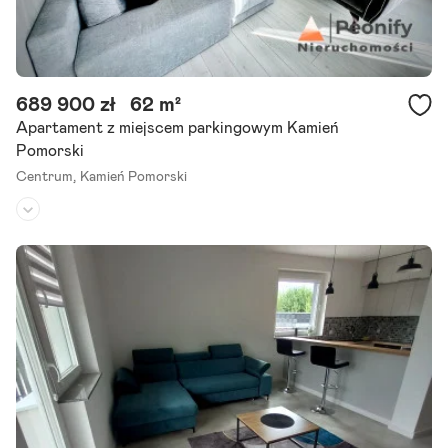
689 900 zł
62 m²
Apartament z miejscem parkingowym Kamień
Pomorski
Centrum,
Kamień Pomorski
Piętro:
1
/
3
Liczba pokoi:
2
Rok budowy:
2015
Biuro nieruchomości Peonify ma przyjemność zaprezentować wyją
tkowy apartament w podwyższonym standardzie wykończenia, poł
ożony w samym sercu miasta Kamień Pomorskie. Ten gotowiec.
Szczegóły ogłoszenia