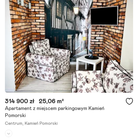
Rok budowy:
1990
Oferujemy Państwu przestronne i pełne mozliwości mieszkanie 4-p
okojowe o pow. całkowitej 98 m2 połozone w Kamieniu Pomorskim. -
zadzwoń już dziś I umów się na bezpłatną.
Szczegóły ogłoszenia
314 900 zł
25,06 m²
Apartament z miejscem parkingowym Kamień
Pomorski
Centrum,
Kamień Pomorski