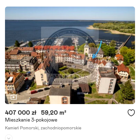
Piętro:
2
/
3
Liczba pokoi:
1
Rok budowy:
2015
Z radością przedstawiamy Państwu tę wyjątkową propozycję inwe
stycyjną, idealną dla osób poszukujących luksusowego mieszkania
pod wynajem zarówno krótko-, jak i długoterminowy. Opis.
Szczegóły ogłoszenia
407 000 zł
59,20 m²
Mieszkanie 3-pokojowe
Kamień Pomorski,
zachodniopomorskie