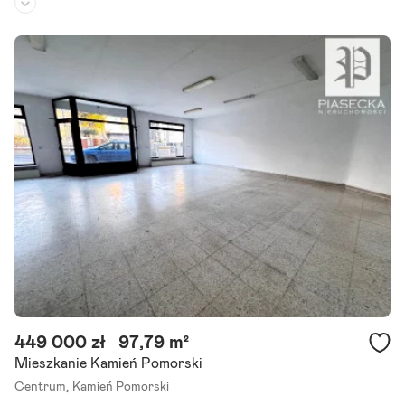
Piętro:
parter
/
2
Liczba pokoi:
3
Rok budowy:
1917
Oferta wyłącznie dla klienta gotówkowego! Na sprzedaż bezczynsz
owe, duże mieszanie 3 pokojowe położone w Kamieniu Pomorskim p
rzy ulicy Szczecińskiej, vis- a-vis parku. Lokal mieści się na.
Szczegóły ogłoszenia
449 000 zł
97,79 m²
Mieszkanie Kamień Pomorski
Centrum,
Kamień Pomorski