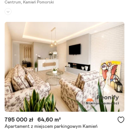
Centrum,
Kamień Pomorski
Piętro:
3
/
3
Liczba pokoi:
3
Rok budowy:
-
Na sprzedaż - wyjątkowe, słoneczne dwupoziomowe mieszkanie z w
idokiem na Zalew Kamieński. Cena 499 000 zł Oferuję piękne, bardz
o słoneczne i dwustronne mieszkanie położone w samym.
Szczegóły ogłoszenia
795 000 zł
64,60 m²
Apartament z miejscem parkingowym Kamień