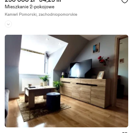
250 000 zł
34,25 m²
Mieszkanie 2-pokojowe
Kamień Pomorski,
zachodniopomorskie
Piętro:
1
/
2
Liczba pokoi:
2
Rok budowy:
1978
Mamy przyjemność zaprezentować Państwu na sprzedaż mieszkan
ie typu M-2 o powierzchni 34,25m2., znajdujące się w Kamieniu Pom
orskim przy ul.E. Orzeszkowej na wygodnym pierwszym piętrze.
Szczegóły ogłoszenia