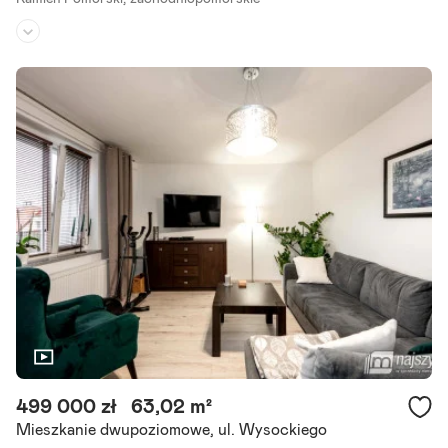
Piętro:
parter
/
1
Liczba pokoi:
3
Rok budowy:
2025
Na sprzedaż, bezczynszowe mieszkanie o powierzchni 57 m , zaproj
ektowane z myślą o funkcjonalności i niskich kosztach utrzymania.
W ofercie pozostało mieszkanie, usytuowane.
Szczegóły ogłoszenia
499 000 zł
63,02 m²
Mieszkanie dwupoziomowe, ul. Wysockiego