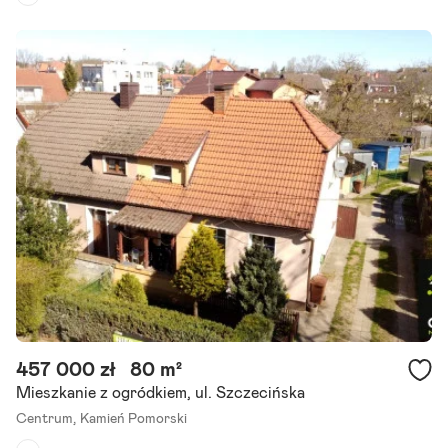
Piętro:
parter
/
2
Liczba pokoi:
3
Rok budowy:
1930
Lokal mieszkalny - W samym centrum Kamienia Pomorskiego jest m
ieszkanie, którego jeden z pokojów ma bezpośrednie wyjście na cho
dnik - idealne miejsce dla kogoś, kto oprócz swojego mieszkania.
Szczegóły ogłoszenia
457 000 zł
80 m²
Mieszkanie z ogródkiem, ul. Szczecińska
Centrum,
Kamień Pomorski