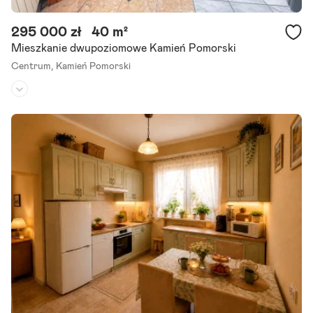
295 000 zł
40 m²
Mieszkanie dwupoziomowe Kamień Pomorski
Centrum,
Kamień Pomorski
Piętro:
parter
/
1
Liczba pokoi:
2
Rok budowy:
1980
Prezentujemy dwupoziomowe mieszkanie o powierzchni 40 m2 zlok
alizowane w centrum miasta Kamień Pomorski. W odległości 550 m
etrów znajduję się Port Morski przy Zalewie Kamieńskim,.
Szczegóły ogłoszenia