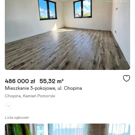
Przedmiotem ogłoszenia jest mieszkanie 2 poziomowe położone
w Kamieniu Pomorskim przy ul Szczecińskiej. Oglądanie umawiaj tel
efonicznie pod numerem telefonu
klucze do nieruchomości.
Szczegóły ogłoszenia
486 000 zł
55,32 m²
Mieszkanie 3-pokojowe, ul. Chopina
Chopina,
Kamień Pomorski
Piętro:
parter
/
1
Lista ogłoszeń
Liczba pokoi:
3
Rok budowy:
2023