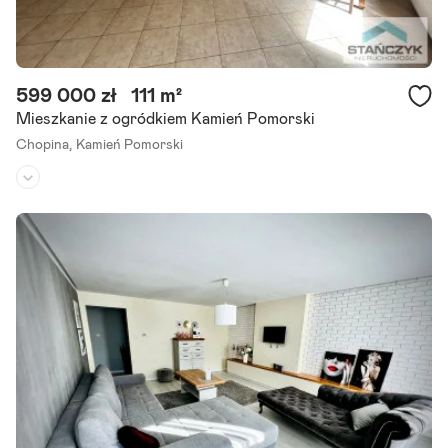
599 000 zł
111 m²
Mieszkanie z ogródkiem Kamień Pomorski
Chopina,
Kamień Pomorski
Piętro:
parter
/
2
Liczba pokoi:
4
Rok budowy:
2012
Oferuję na sprzedaż duże mieszkanie położone na osiedlu w Kamien
iu Pomorskim. Mieszkanie o powierzchni całkowitej 111 m2 - taras.
Wybudowane w 2012 roku. Do zamieszkania od zaraz. Na.
Szczegóły ogłoszenia