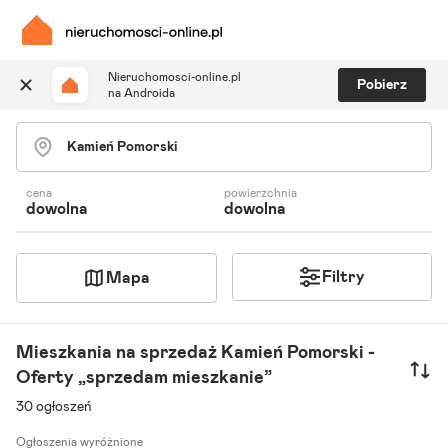
Nieruchomosci-online.pl
Pobierz
na Androida
Szukaj ogłoszeń
Ulubione i notatki
Powiadomienia
cena
powierzchnia
dowolna
dowolna
Odpowiedzialny kalkulator
Znajdź agenta
Filtry
Mapa
Mieszkania na sprzedaż Kamień Pomorski -
Oferty „sprzedam mieszkanie”
30 ogłoszeń
Ogłoszenia wyróżnione