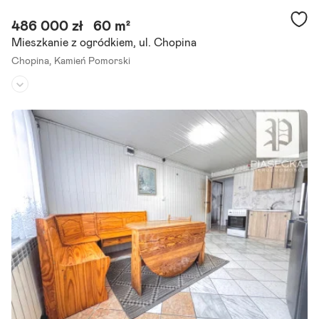
486 000 zł
60 m²
Mieszkanie z ogródkiem, ul. Chopina
Chopina,
Kamień Pomorski
Piętro:
-
Liczba pokoi:
3
Rok budowy:
2024
Nowoczesne Mieszkanie w Kamieniu Pomorskim - Idealne dla Rodzi
ny! Oglądanie umawiaj telefonicznie pod numerem telefonu
klucze d
o nieruchomości wyłącznie w naszym biurze! Ponad 1000.
Szczegóły ogłoszenia