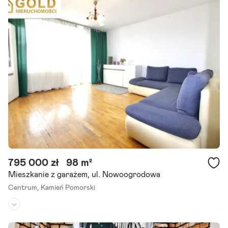
Rok budowy:
1989
Do sprzedaży dom mieszkalny w zabudowie szeregowej 4 kondygna
cyjny o powierzchni 256 m2, powierzchnia mieszkalna to 192 m2
w Kamieniu Pomorskim, podpiwniczony z garażem.
Szczegóły ogłoszenia
795 000 zł
98 m²
Mieszkanie z garażem, ul. Nowoogrodowa
Centrum,
Kamień Pomorski
Piętro:
2
/
2
Liczba pokoi:
4