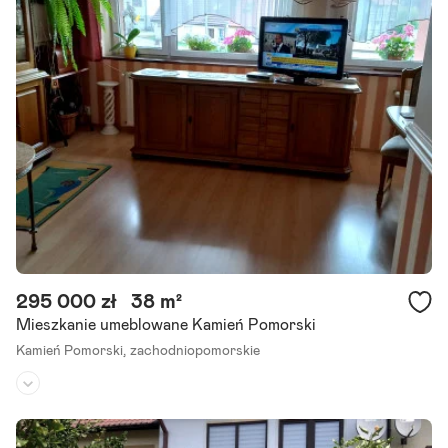
Przedstawiamy lokale mieszkalne do wykończenia usytuowane na O
siedlu Chopina w miejscowości Kamień Pomorski 6 km od morza.
W bliskiej odległości od nieruchomości znajduję się ścieżka dla.
Szczegóły ogłoszenia
295 000 zł
38 m²
Mieszkanie umeblowane Kamień Pomorski
Kamień Pomorski,
zachodniopomorskie
Piętro:
1
/
2
Liczba pokoi:
1