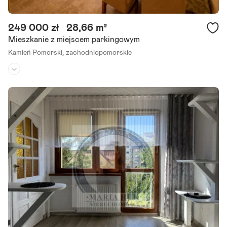
249 000 zł
28,66 m²
Mieszkanie z miejscem parkingowym
Kamień Pomorski,
zachodniopomorskie
Piętro:
parter
/
2
Liczba pokoi:
2
Rok budowy:
1934
Wyobraź sobie poranną kawę we własnym mieszkaniu, spokój po cał
ym dniu i świadomość, że inwestujesz w coś, co jest naprawdę Twoj
e. To miejsce daje wiele możliwości sprawdzi się.
Szczegóły ogłoszenia