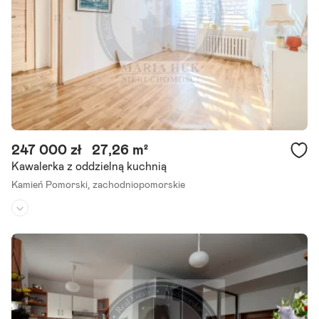
Szczegóły ogłoszenia
247 000 zł
27,26 m²
Kawalerka z oddzielną kuchnią
Kamień Pomorski,
zachodniopomorskie
Piętro:
parter
/
4
Liczba pokoi:
1
Rok budowy:
1995
Nie szukasz luksusu. Szukasz lokalizacji. To jest to miejsce. -lokal mi
eszkalny- na sprzedaż mieszkanie w samym sercu Kamienia Pomors