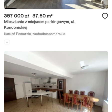
357 000 zł
37,50 m²
Mieszkanie z miejscem parkingowym, ul.
Konopnickiej
Kamień Pomorski,
zachodniopomorskie
Piętro:
1
/
4
Liczba pokoi:
2
Rok budowy:
1985
To 2-pokojowe mieszkanie o powierzchni 37,5 m , położone na 1. pięt
rze, jest propozycją dla osób, które szukają wygodnego miejsca do
życia, a nie kolejnego mieszkania wymagającego.
Szczegóły ogłoszenia