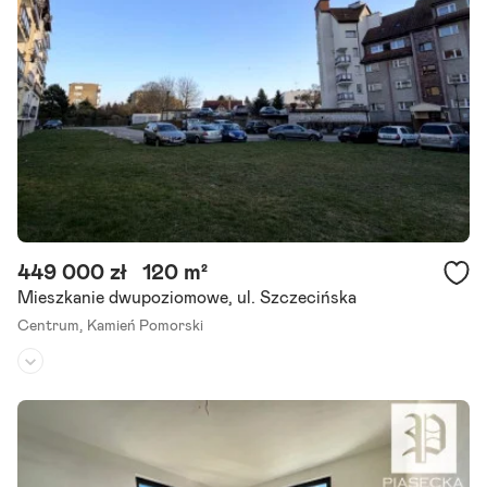
449 000 zł
120 m²
Mieszkanie dwupoziomowe, ul. Szczecińska
Centrum,
Kamień Pomorski
Piętro:
4
/
4
Liczba pokoi:
4
Rok budowy:
1980