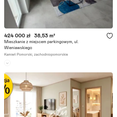
424 000 zł
38,53 m²
Mieszkanie z miejscem parkingowym, ul.
Wieniawskiego
Kamień Pomorski,
zachodniopomorskie
Piętro:
parter
/
1
Liczba pokoi:
1
Rok budowy:
2022
Jednopokojowy apartament typu studio w nowym dwukondygnacy
jnym, czternasto-lokalowym budynku mieszkalnym, położonym na o
siedlu Chopina, 6 km od morza (ścieżka rowerowa), 2 km od centru
m miasta.