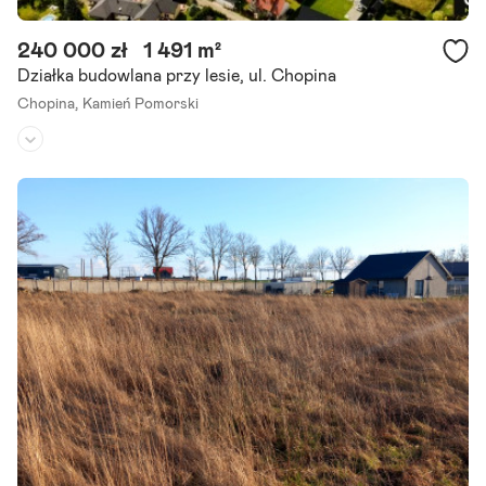
240 000 zł
1 491 m²
Działka budowlana przy lesie, ul. Chopina
Chopina,
Kamień Pomorski
Rodzaj działki:
budowlana
Dojazd:
droga asfaltowa
Kształt:
prostokąt
Na sprzedaż działka budowlana położona na Osiedlu Chopina w Ka
mieniu Pomorskim. Teren płaski o wymiarach ok. 32m x 46m. Media
w drodze przy nieruchomości : gaz, prąd, woda.
Szczegóły ogłoszenia