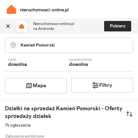
Nieruchomosci-online.pl
Pobierz
na Androida
Szukaj ogłoszeń
Ulubione i notatki
Powiadomienia
cena
powierzchnia
dowolna
dowolna
Odpowiedzialny kalkulator
Znajdź agenta
Filtry
Mapa
Działki na sprzedaż Kamień Pomorski - Oferty
sprzedaży działek
74 ogłoszenia
Ogłoszenia wyróżnione