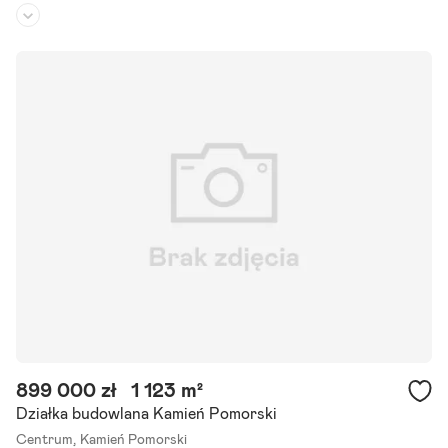
Rodzaj działki:
budowlana
Dojazd:
-
Kształt:
prostokąt
Własność. Działka o powierzchni 2000 m kw, położona na Wyspie
Chrząszczewskiej w obrębie Buniewice. Nieruchomość położona p
rzy drodze gminnej objęta planem zagospodarowania.
Szczegóły ogłoszenia
899 000 zł
1 123 m²
Działka budowlana Kamień Pomorski
Centrum,
Kamień Pomorski