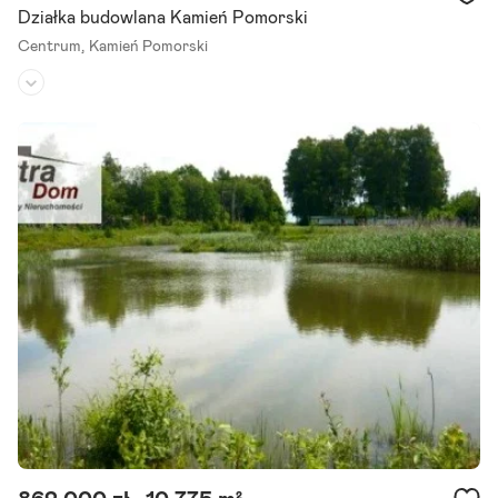
Działka budowlana Kamień Pomorski
Centrum,
Kamień Pomorski
Rodzaj działki:
budowlana
Dojazd:
-
Kształt:
kwadrat
Działka w czwartej linii brzegowej od Zalewu Kamieńskiego - Półwys
ep Żółcino / Kamień Pomorski. Oferujemy na sprzedaż wyjątkową d
ziałkę o powierzchni 870 mkw., położoną na.
Szczegóły ogłoszenia