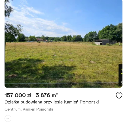
Dojazd:
droga utwardzona
Kształt:
-
Polecamy Państwu bardzo atrakcyjną działkę położoną w Kamieniu
Pomorskim w obrębie Chrząszczewo. Nieruchomość o powierzchn
i około 1018 m2, w kształcie prostokąta. Na.
Szczegóły ogłoszenia
157 000 zł
3 876 m²
Działka budowlana przy lesie Kamień Pomorski
Centrum,
Kamień Pomorski
Rodzaj działki:
budowlana