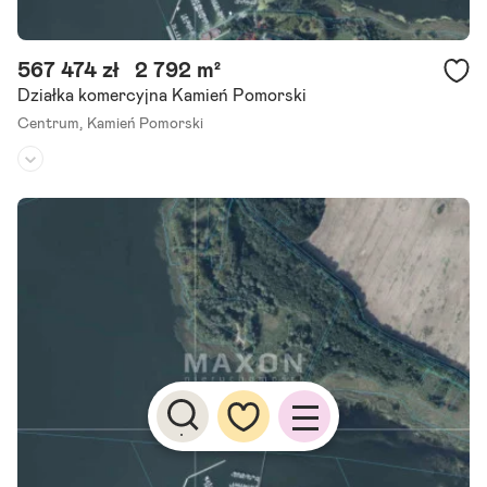
567 474 zł
2 792 m²
Działka komercyjna Kamień Pomorski
Centrum,
Kamień Pomorski
Rodzaj działki:
usługowa
Dojazd:
-
Kształt:
-
Działka w pierwszej linii brzegowej bezpośredni dostęp do Zalewu K
amieńskiego - Półwysep Żółcino / Kamień Pomorski. Oferujemy na s
przedaż wyjątkową działkę o powierzchni 2 792 mkw.,.
Szczegóły ogłoszenia