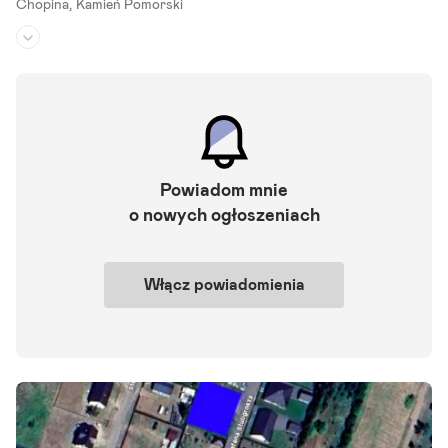
Chopina,
Kamień Pomorski
Rodzaj działki:
budowlana
Dojazd:
droga asfaltowa
Kształt:
nieregularny
Przedmiotem ogłoszenia jest działka budowlana położona zaledwie
2 minut spokojnej jazdy od centrum Kamienia Pomorskiego. Do mor
Powiadom mnie
za to zaledwie 5 minut jazdy. Działka usytuowana w kompleksie dział
o nowych ogłoszeniach
ek.
Szczegóły ogłoszenia
Włącz powiadomienia