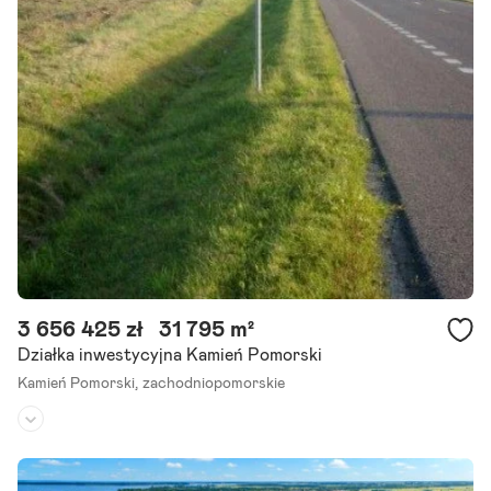
Kształt:
-
Działka w pierwszej linii brzegowej bezpośredni dostęp do Zalewu K
amieńskiego - Półwysep Żółcino / Kamień Pomorski. Oferujemy na s
przedaż wyjątkową działkę o powierzchni 2 677 mkw.,.
Szczegóły ogłoszenia
3 656 425 zł
31 795 m²
Działka inwestycyjna Kamień Pomorski
Kamień Pomorski,
zachodniopomorskie
Rodzaj działki:
inwestycyjna
Dojazd:
-