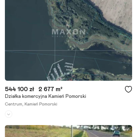
-R E Z E R W A C J A- działka w pierwszej linii brzegowej bezpośred
ni dostęp do Zalewu Kamieńskiego - Półwysep Żółcino / Kamień Po
morski. Oferujemy na sprzedaż wyjątkową.
Szczegóły ogłoszenia
544 100 zł
2 677 m²
Działka komercyjna Kamień Pomorski
Centrum,
Kamień Pomorski
Rodzaj działki:
usługowa
Dojazd:
-