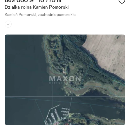
862 000 zł
10 775 m²
Działka rolna Kamień Pomorski
Kamień Pomorski,
zachodniopomorskie
Rodzaj działki:
rolna
Dojazd:
-
Kształt:
-
Polecamy Państwu grunt położony w pasie nadmorskim- trasa Kam
ień Pomorski - Pobierowo. Grunt o powierzchni 10 775 m2 usytuow
any w przy zabudowie wolnostojącej z bardzo dobrym.
Szczegóły ogłoszenia