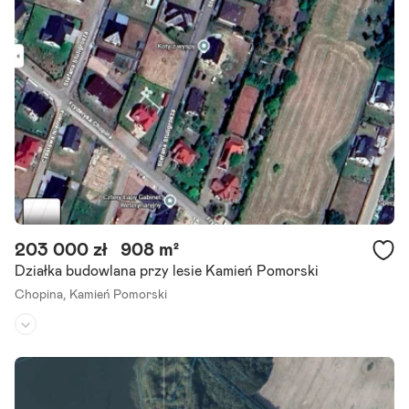
203 000 zł
908 m²
Działka budowlana przy lesie Kamień Pomorski
Chopina,
Kamień Pomorski
Rodzaj działki:
budowlana
Dojazd:
droga utwardzona
Kształt:
kwadrat