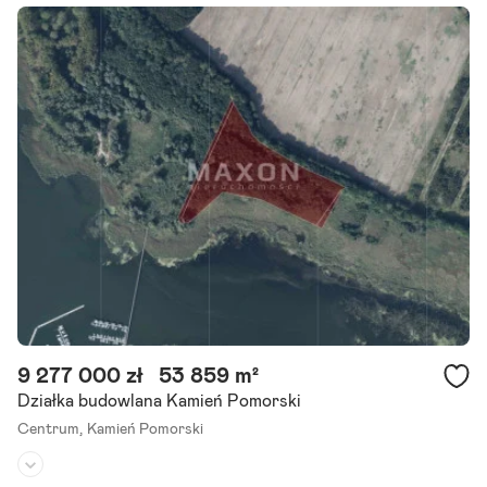
Dojazd:
droga asfaltowa
Kształt:
prostokąt
Na sprzedaż działka budowlana położona w malowniczej miejscowo
ści, 8 minuj jazdy autem od centrum Kamienia Pomorskiego. W bez
pośrednim sąsiedztwie znajdują się domy jednorodzinne oraz.
Szczegóły ogłoszenia
9 277 000 zł
53 859 m²
Działka budowlana Kamień Pomorski
Centrum,
Kamień Pomorski
Rodzaj działki:
budowlana