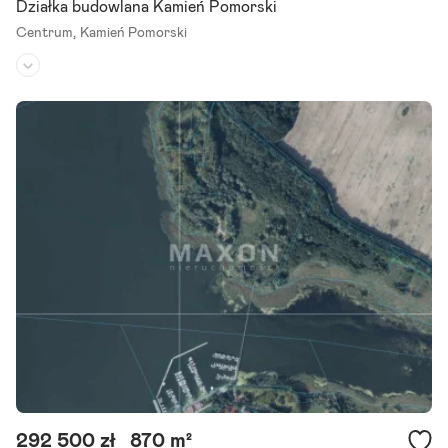
Działka budowlana Kamień Pomorski
Centrum,
Kamień Pomorski
Rodzaj działki:
budowlana
Dojazd:
-
Kształt:
prostokąt
Działka w drugiej linii brzegowej od brzegu Zalewu Kamieńskiego - P
ółwysep Żółcino / Kamień Pomorski. Oferujemy na sprzedaż wyjątk
ową działkę o powierzchni 738 mkw., położoną na.
Szczegóły ogłoszenia
292 500 zł
870 m²