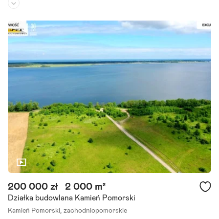
Rodzaj działki:
budowlana
Dojazd:
-
Kształt:
prostokąt
Działka w trzeciej linii brzegowej od brzegu Zalewu Kamieńskiego -
Półwysep Żółcino / Kamień Pomorski. Oferujemy na sprzedaż wyjąt
kową działkę o powierzchni 626 mkw., położoną na.
Szczegóły ogłoszenia
200 000 zł
2 000 m²
Działka budowlana Kamień Pomorski
Kamień Pomorski,
zachodniopomorskie