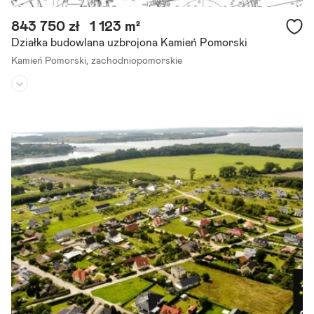
843 750 zł
1 123 m²
Działka budowlana uzbrojona Kamień Pomorski
Kamień Pomorski,
zachodniopomorskie
Rodzaj działki:
budowlana
Dojazd:
-
Kształt:
-
Przedmiotem oferty jest atrakcyjna działka inwestycyjna położona
w ścisłym centrum Kamienia Pomorskiego. Stanowi doskonałą prop
ozycję dla deweloperów oraz inwestorów poszukujących.
Szczegóły ogłoszenia