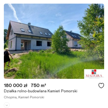
Dojazd:
-
Kształt:
prostokąt
Oferujemy wyjątkowy teren inwestycyjny obejmujący 5,3833 ha poł
ożony na Półwyspie Żółcino, w gminie Kamień Pomorski. Nierucho
mość posiada bezpośredni dostęp do Zalewu Kamieńskiego.
Szczegóły ogłoszenia
180 000 zł
750 m²
Działka rolno-budowlana Kamień Pomorski
Chopina,
Kamień Pomorski