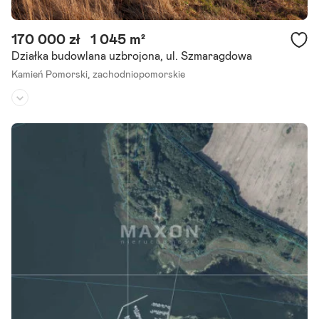
170 000 zł
1 045 m²
Działka budowlana uzbrojona, ul. Szmaragdowa
Kamień Pomorski,
zachodniopomorskie
Rodzaj działki:
budowlana
Dojazd:
droga utwardzona
Kształt:
kwadrat
Dwie działki o podobnych powierzchniach, położone 7 km od morza
(dziwnówek), 2 km od centrum miasta, w sąsiedztwie podobnych, ni
ezabudowanych oraz zabudowanych domami jednorodzinnymi, blis
ko.
Szczegóły ogłoszenia