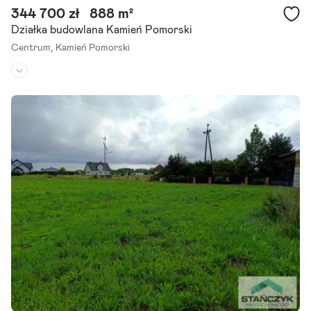
344 700 zł
888 m²
Działka budowlana Kamień Pomorski
Centrum,
Kamień Pomorski
Rodzaj działki:
budowlana
Dojazd:
-
Kształt:
kwadrat
Działka w drugiej linia brzegowej od brzegu Zalewu Kamieńskiego -
Półwysep Żółcino / Kamień Pomorski. Oferujemy na sprzedaż wyjąt
kową działkę o powierzchni 888 mkw., położoną na.
Szczegóły ogłoszenia