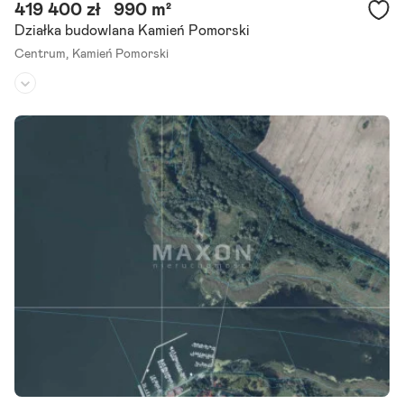
419 400 zł
990 m²
Działka budowlana Kamień Pomorski
Centrum,
Kamień Pomorski
Rodzaj działki:
budowlana
Dojazd:
-
Kształt:
kwadrat
Działka w pierwszej linii brzegowej bezpośredni dostęp do Zalewu K
amieńskiego - Półwysep Żółcino / Kamień Pomorski. Oferujemy na s
przedaż wyjątkową działkę o powierzchni 990 mkw.,.
Szczegóły ogłoszenia