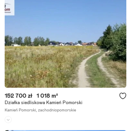
Kształt:
-
Działka w pierwszej linii brzegowej bezpośredni dostęp do Zalewu K
amieńskiego - Półwysep Żółcino / Kamień Pomorski Oferujemy na s
przedaż wyjątkową działkę o powierzchni 2 792 mkw.,.
Szczegóły ogłoszenia
152 700 zł
1 018 m²
Działka siedliskowa Kamień Pomorski
Kamień Pomorski,
zachodniopomorskie
Rodzaj działki:
siedliskowa