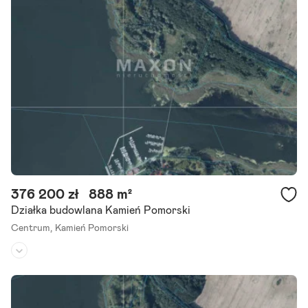
Działka budowlana o powierzchni 908mkw na Osiedlu Chopina w Ka
mieniu Pomorskim: *oferta bezposrednio od właściciela. * doskonał
y i prosty dojazd * działka oddalona od trasy Kamień.
Szczegóły ogłoszenia
376 200 zł
888 m²
Działka budowlana Kamień Pomorski
Centrum,
Kamień Pomorski
Rodzaj działki:
budowlana
Dojazd:
-
Kształt:
prostokąt