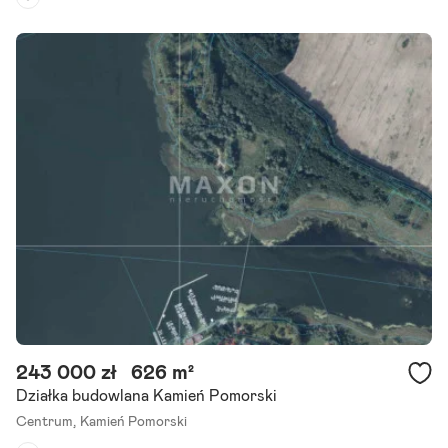
Rodzaj działki:
rolna
Dojazd:
droga asfaltowa
Kształt:
trójkąt
Oferujemy Państwu na sprzedaż dwie działki o łącznej powierzchni
15 371 m2 położone w odległości 5 km od Kamienia Pomorskiego. Og
lądanie umawiaj telefonicznie pod numerem telefonu 728 800.
Szczegóły ogłoszenia
243 000 zł
626 m²
Działka budowlana Kamień Pomorski
Centrum,
Kamień Pomorski