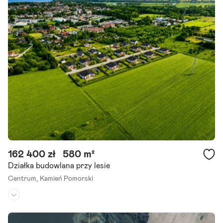
Kształt:
nieregularny
Polecamy Państwu działkę inwestycyjną położoną w obrębie miasta
o powierzchni 31795 m2. Nieruchomość położona przy drodze głó
wnej, asfaltowej, przy obwodnicy w przepięknej.
Szczegóły ogłoszenia
162 400 zł
580 m²
Działka budowlana przy lesie
Centrum,
Kamień Pomorski
Rodzaj działki:
budowlana
Dojazd:
droga asfaltowa