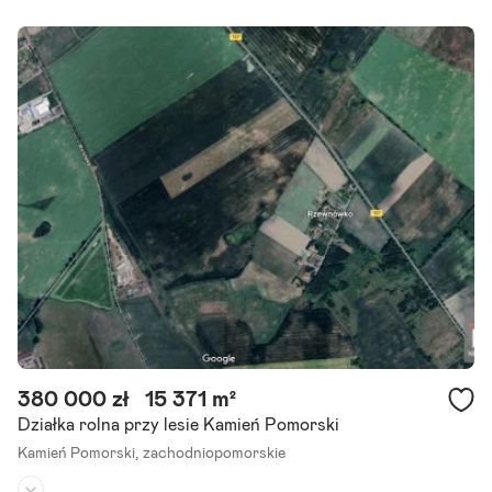
Rodzaj działki:
budowlano-rolna
Dojazd:
droga utwardzona
Kształt:
prostokąt
Na sprzedaż działka w Kamieniu Pomorskim Pow-750m2 Na sprzed
aż działka w Kamieniu Pomorskim na osiedlu Chopina. Działka znajd
uje się w pobliżu nowo budowanych domów. Właściciel.
Szczegóły ogłoszenia
380 000 zł
15 371 m²
Działka rolna przy lesie Kamień Pomorski
Kamień Pomorski,
zachodniopomorskie