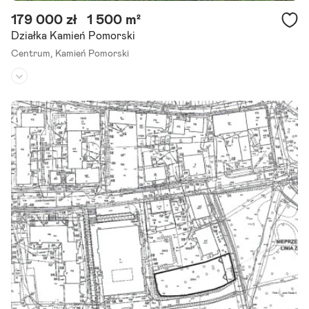
179 000 zł
1 500 m²
Działka Kamień Pomorski
Centrum,
Kamień Pomorski
Rodzaj działki:
-
Dojazd:
droga asfaltowa
Kształt:
prostokąt
Przedmiotem ogłoszenia jest działka budowlana położona zaledwie
3 minut spokojnej jazdy od centrum Kamienia Pomorskiego. Do mor
za to zaledwie 5 minut jazdy. Działka usytuowana w kompleksie dział
ek.
Szczegóły ogłoszenia