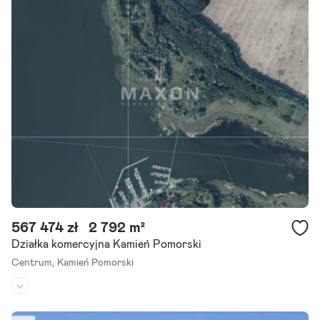
Kształt:
prostokąt
Marzysz o budowie własnego domu w spokojnej okolicy, a jednocze
śnie zależy Ci na bliskości miasta i pełnej infrastrukturze? Ta oferta
została stworzona właśnie dla Ciebie. Na.
Szczegóły ogłoszenia
567 474 zł
2 792 m²
Działka komercyjna Kamień Pomorski
Centrum,
Kamień Pomorski
Rodzaj działki:
usługowa
Dojazd:
-