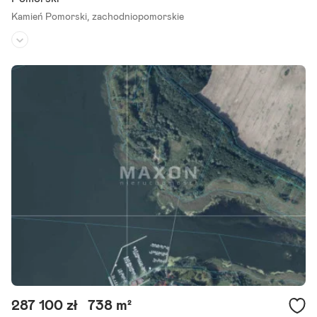
Kamień Pomorski,
zachodniopomorskie
Rodzaj działki:
budowlano-rolna
Dojazd:
droga asfaltowa
Kształt:
prostokąt
Przedmiotem oferty jest działka o powierzchni 3000 m kw położon
a w miejscowości Trzebieszewo gm Kamień Pomorski. Nieruchomo
ść sąsiaduje z zabudowaniami mieszkaniowymi.
Szczegóły ogłoszenia
287 100 zł
738 m²