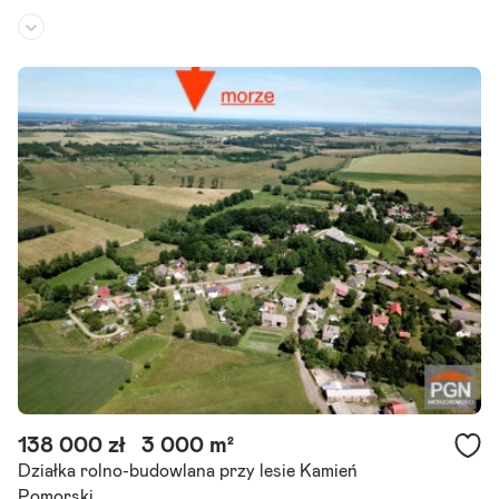
Rodzaj działki:
budowlana
Dojazd:
droga asfaltowa
Kształt:
prostokąt
Wyjątkowa oferta dla developera , inwestora w Kamieniu Pomorski
m w samym sercu miasta, spokojnej okolicy przy parku. Działka, got
owiec inwestycyjny z wydanymi warunkami zabudowy, pozwoleniam
i.
Szczegóły ogłoszenia
138 000 zł
3 000 m²
Działka rolno-budowlana przy lesie Kamień
Pomorski